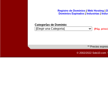
Registro de Dominios
|
Web Hosting
|
D
Dominios Expirados
|
Industrias
|
Indu
Categorías de Dominio:
[Pág. princi
** Precios expre
© 2002/2022 Solo10.com