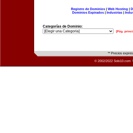
Registro de Dominios
|
Web Hosting
|
D
Dominios Expirados
|
Industrias
|
Indu
Categorías de Dominio:
[Pág. princi
** Precios expre
© 2002/2022 Solo10.com