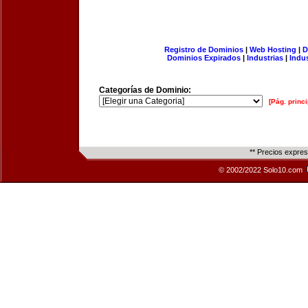
Registro de Dominios
|
Web Hosting
|
D
Dominios Expirados
|
Industrias
|
Indu
Categorías de Dominio:
[Pág. princi
** Precios expre
© 2002/2022 Solo10.com