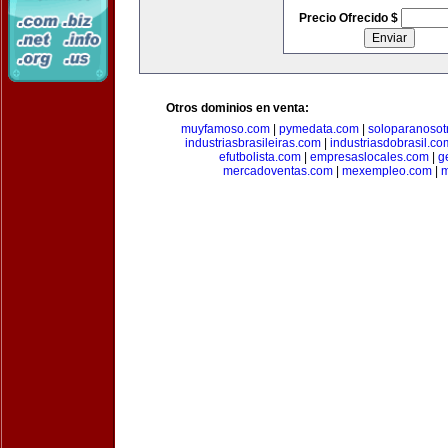
Precio Ofrecido $
Otros dominios en venta:
muyfamoso.com
|
pymedata.com
|
soloparanosot
industriasbrasileiras.com
|
industriasdobrasil.co
efutbolista.com
|
empresaslocales.com
|
g
mercadoventas.com
|
mexempleo.com
|
m