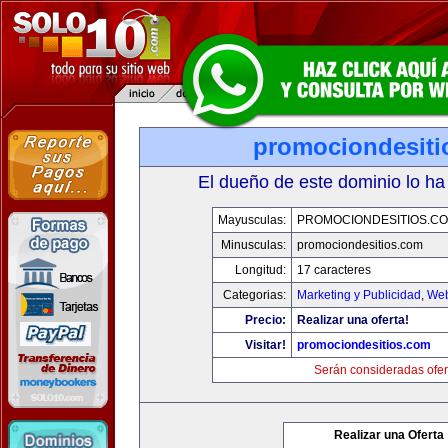
promociondesiti
El dueño de este dominio lo ha
Mayusculas:
PROMOCIONDESITIOS.C
Minusculas:
promociondesitios.com
Longitud:
17 caracteres
Categorias:
Marketing y Publicidad
,
Web
Precio:
Realizar una oferta!
Visitar!
promociondesitios.com
Serán consideradas ofer
Realizar una Oferta