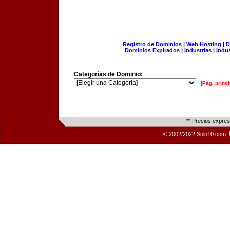
Registro de Dominios
|
Web Hosting
|
D
Dominios Expirados
|
Industrias
|
Indu
Categorías de Dominio:
[Pág. princi
** Precios expre
© 2002/2022 Solo10.com