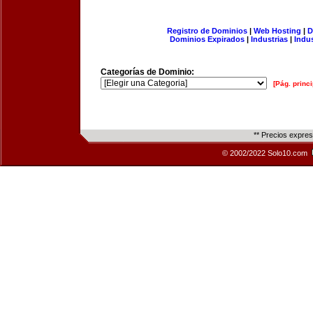
Registro de Dominios
|
Web Hosting
|
D
Dominios Expirados
|
Industrias
|
Indu
Categorías de Dominio:
[Pág. princi
** Precios expre
© 2002/2022 Solo10.com