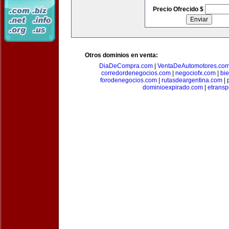
Precio Ofrecido $
Otros dominios en venta:
DiaDeCompra.com
|
VentaDeAutomotores.co
corredordenegocios.com
|
negociofx.com
|
bi
forodenegocios.com
|
rutasdeargentina.com
|
dominioexpirado.com
|
etransp