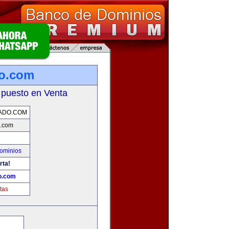
do.com
 puesto en Venta
ADO.COM
o.com
ominios
rta!
o.com
tas