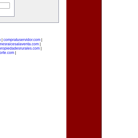
m
|
compratuservidor.com
|
enesraicesalaventa.com
|
propiedadesrurales.com
|
orte.com
|