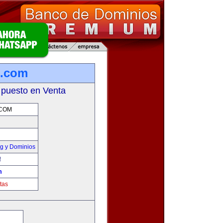
b.com
 puesto en Venta
.COM
g y Dominios
!
m
tas