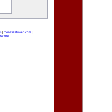
m
|
monetizatuweb.com
|
zar.org
|