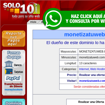
monetizatuwe
El dueño de este dominio lo ha
Mayusculas:
MONETIZATUWEB
Minusculas:
monetizatuweb.com
Longitud:
13 caracteres
Categorias:
Internet
,
Web Hostin
Precio:
Realizar una oferta
Visitar!
monetizatuweb.co
Serán consideradas ofer
Realizar una Oferta